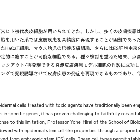
正常ヒト初代表皮細胞が用いられてきた。しかし、多くの皮膚疾患
細胞を用いた系では皮膚疾患を高精度に再現することが困難であっ
たHaCaT細胞、マウス胎児の培養皮膚組織、さらにはES細胞由
定的に施すことが可能な細胞である。種々検討を重ねた結果、点変異
をノックアウト/再発現できる炎症皮膚疾患モデル細胞の作製に成功
ミングで発現誘導させて皮膚疾患の発症を再現できるものであり、
epidermal cells treated with toxic agents have traditionally been 
in specific genes, it has proven challenging to faithfully recapitu
sponse to this limitation, Professor Yohei Hirai of the School of Bi
owed with epidermal stem cell-like properties through a proprieta
ived from embryonic stem (ES) cells. These cell types permit stabl