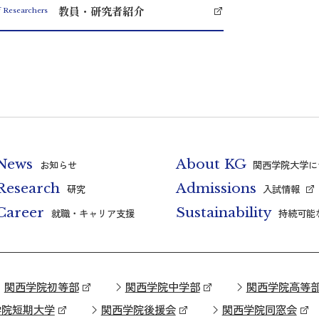
教員・研究者紹介
f Researchers
News
About KG
お知らせ
関西学院大学に
Research
Admissions
研究
入試情報
Career
Sustainability
就職・キャリア支援
持続可能
関西学院初等部
関西学院中学部
関西学院高等
学院短期大学
関西学院後援会
関西学院同窓会