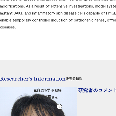
modifications. As a result of extensive investigations, model syst
mutant JAK1, and inflammatory skin disease cells capable of HMGB1
enable temporally controlled induction of pathogenic genes, offer
diseases.
Researcher's Information
研究者情報
研究者のコメン
生命環境学部 教授
平井 洋平
さん
Read more