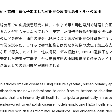
研究課題：遺伝子加工した幹細胞の皮膚疾患モデルへの応用
培養系での皮膚疾患研究には、これまで専ら毒性薬剤で処理した
ることが明らかになっており、安定した遺伝子操作が困難な初代
の状況を鑑み、独自の脱分化処理により表皮幹細胞の性質を付与し
作製を試みた。これらは初代細胞とは異なり複数の遺伝子加工を安
な形で導入したアトピー性皮膚炎モデル細胞や、HMGB1遺伝子
安定した培養が可能で、かつ皮膚疾患の原因遺伝子を任意のタイ
グ系としての応用展開が期待される。
In studies of skin diseases using culture systems, human primary 
disorders are now understood to arise from mutations or deletions 
cells that are inherently difficult to manipulate genetically. In re
endeavored to establish disease models employing HaCaT cells end
cultured skin tissues from mouse embryos, and epidermal cells der