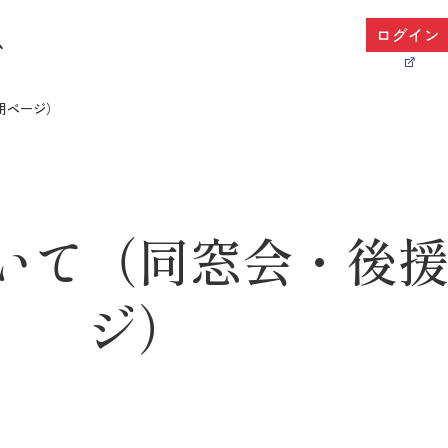
ム
用ページ）
いて（同窓会・後
ジ）