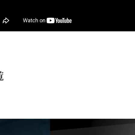
ow="accelerometer; autoplay; encrypted-media; gyroscope; pictur
覧