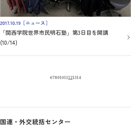
2017.10.19
［ニュース］
「関西学院世界市民明石塾」第3日目を開講
(10/14)
6
7
8
9
10
11
12
13
14
国連・外交統括センター