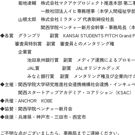
菊地凌輔 株式会社マクアケプロジェクト推進本部 第二事
一般社団法人イヒ専務理事（本学人間福祉学部社
山根太郎 株式会社ミラタップ 代表取締役社長
関西学院ベンチャー新月会幹事・事務局長（本学
◆各賞 グランプリ 副賞 KANSAI STUDENTS PITCH Grand
審査員特別賞 副賞 審査員とのメンタリング権
企業賞
池田泉州銀行賞 副賞 メディア連携によるプロモーシ
JAL賞 副賞 JALオリジナルグッズ
みなと銀行賞 副賞 メンタリング権及び企業向けクロー
◆主催：関西学院大学研究推進社会連携機構社会連携・インキュ
関西スタートアップアカデミア・コアリション（KSAC）
◆共催：ANCHOR KOBE
◆協賛：関西学院ベンチャー新月会
◆後援：兵庫県・神戸市・三田市・西宮市
ご不明な点がございましたら、事務局までご連絡ください。