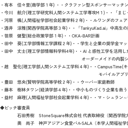
・有本 佳々里(商学部１年) ・・クラファン型スポンサーマッチング「C 
・今川 航介(理工学研究科人間システム工学専攻M１)・・「まじ
・河原 楓(人間福祉学部社会起業学科２年)・・ルワンダのフェ
・酒井 涼雅(関西学院高等部３年)・・「TankyuKad.ai」中
・笹原 健聖(総合政策学部１年)・・OKA-BAR計画
・田中 葵(工学部情報工学課程２年)・・学生と企業の奨学金マッ
​​​​​​・田中 丈士(理工学部情報科学科4年)・・AI と感性工
オーダーメイドの内製システム
・趙 聖化(理工学部人間システム工学科４年)・・CampusTi
モバイルアプリケーショ
・豊田 悠央(賢明学院高等学校２年)・・ウーバー家庭教師
・藤本 樹林タワン(経済学部４年)・・中小ものづくり企業を救
・益村 麻理(人間福祉学部社会起業学科４年)・・マ・シュラン
◆ピッチ審査員
石田秀樹 StoneSquare株式会社 代表取締役（関西学院
奥 尚子 神戸アジアン食堂バルSALA（本学人間福祉学