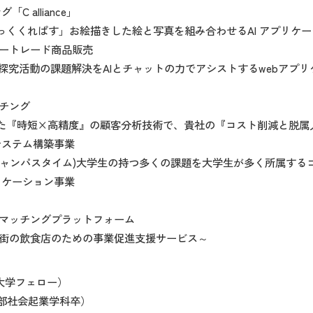
alliance」
っくくれぱす」お絵描きした絵と写真を組み合わせるAI アプリケ
アートレード商品販売
高生の探究活動の課題解決をAIとチャットの力でアシストするwebアプ
チング
学を活用した『時短×高精度』の顧客分析技術で、貴社の『コスト削減と脱
構築事業
me(キャンパスタイム)大学生の持つ多くの課題を大学生が多く所属す
ン事業
うマッチングプラットフォーム
～街の飲食店のための事業促進支援サービス～
大学フェロー）
部社会起業学科卒）