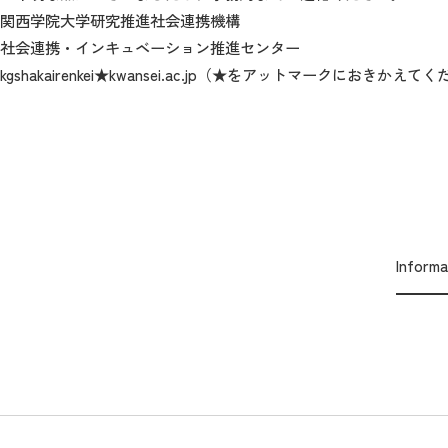
関西学院大学研究推進社会連携機構
社会連携・インキュベーション推進センター
kgshakairenkei★kwansei.ac.jp（★をアットマークにおきかえ
Inform