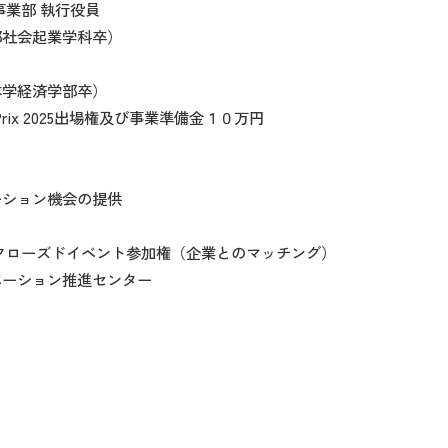
業部 執行役員
会起業学科卒）
経済学部卒）
 Prix 2025出場権及び事業準備金１０万円
ョン機会の提供
ズドイベント参加権（企業とのマッチング）
ベーション推進センター