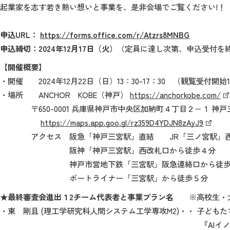
起業家を志す若き熱い想いと事業を、是非会場でご覧ください!！
申込URL：
https://forms.office.com/r/Atzrs8MNBG
申込締切：2024年12月17日（火）
（定員に達し次第、申込受付を
【開催概要】
・開催 2024年12月22日（日）13：30-17：30 （観覧受
・場所 ANCHOR KOBE（神戸）
https://anchorkobe.com/
〒650-0001 兵庫県神戸市中央区加納町４丁目２−１ 神戸三
https://maps.app.goo.gl/rz359D4YDJN8zAyJ9
アクセス 阪急「神戸三宮駅」直結 JR「三ノ宮駅」西
阪神「神戸三宮駅」西改札口から徒歩４分
神戸市営地下鉄「三宮駅」阪急連絡口から徒歩
ポートライナー「三宮駅」から徒歩５分
★最終審査会進出１2チーム代表者と事業プラン名
※高校生・大
・東 剛且 (理工学研究科人間システム工学専攻M2)・・ 子ども
『AIイノベーション