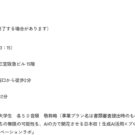
終了する場合があります）
付開始13：15）
宮阪急ビル 15階
口から徒歩2分
2分
学生 各５０音順 敬称略（事業プラン名は書類審査提出時の
たちの無限の可能性を、AIの力で開花させる日本初！生成AI活用×
ラボ』