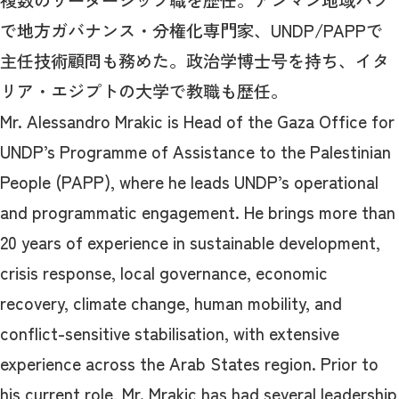
複数のリーダーシップ職を歴任。アンマン地域ハブ
で地方ガバナンス・分権化専門家、UNDP/PAPPで
主任技術顧問も務めた。政治学博士号を持ち、イタ
リア・エジプトの大学で教職も歴任。
Mr. Alessandro Mrakic is Head of the Gaza Office for
UNDP’s Programme of Assistance to the Palestinian
People (PAPP), where he leads UNDP’s operational
and programmatic engagement. He brings more than
20 years of experience in sustainable development,
crisis response, local governance, economic
recovery, climate change, human mobility, and
conflict-sensitive stabilisation, with extensive
experience across the Arab States region. Prior to
his current role, Mr. Mrakic has had several leadership