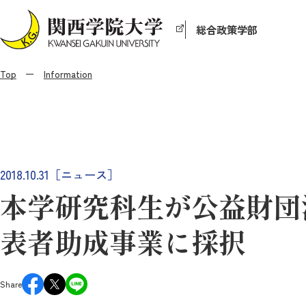
総合政策学部
Top
Information
2018.10.31［ニュース］
本学研究科生が公益財団法
表者助成事業に採択
Share