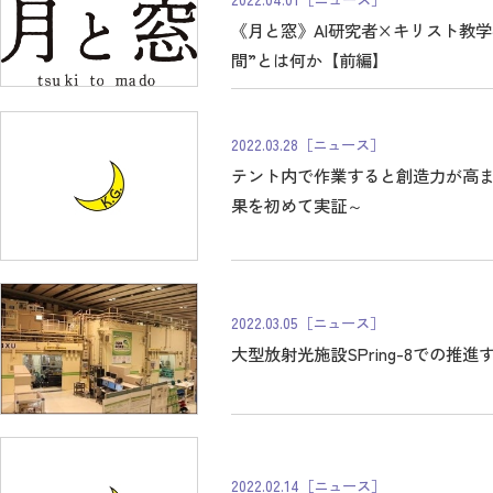
《月と窓》AI研究者×キリスト教
間”とは何か【前編】
2022.03.28
［ニュース］
テント内で作業すると創造力が高まる可
果を初めて実証～
2022.03.05
［ニュース］
大型放射光施設SPring-8での
2022.02.14
［ニュース］