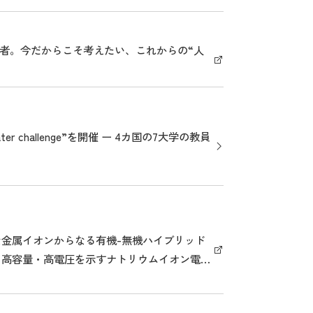
学者。今だからこそ考えたい、これからの“人
 challenge”を開催 ー 4カ国の7大学の教員
金属イオンからなる有機-無機ハイブリッド
、高容量・高電圧を示すナトリウムイオン電池
-