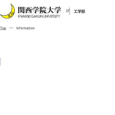
工学部
Top
Information