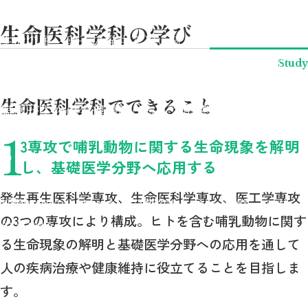
生命継承の神秘である生殖細胞の秘密を解読する
生命医科学科の学び
生命の源、卵子の発生を追い続ける
体内の組織や細胞を構成する生体分子の連携に迫
Study
る
生命医科学科でできること
温度が生物の生理機能に与える影響を追究する
1
脳、神経活動の調節機構はどのようになっている
3専攻で哺乳動物に関する生命現象を解明
のか
し、基礎医学分野へ応用する
生体信号から心と体を読み解くデータ科学
発生再生医科学専攻、生命医科学専攻、医工学専攻
細胞の死のメカニズムを探究し、がん治療への応
の3つの専攻により構成。ヒトを含む哺乳動物に関す
用を目指す
る生命現象の解明と基礎医学分野への応用を通して
人の疾病治療や健康維持に役立てることを目指しま
す。