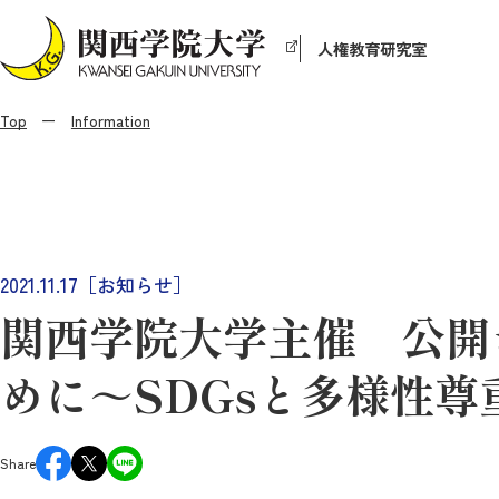
人権教育研究室
Top
Information
2021.11.17［お知らせ］
関西学院大学主催 公開
めに～SDGsと多様性
Share