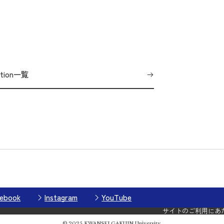
ation一覧
ebook
Instagram
YouTube
サイトのご利用にあ
© 2025 KWANSEI GAKUIN University.