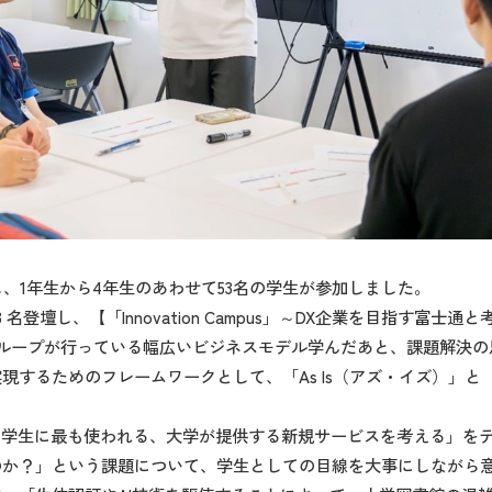
、1年生から4年生のあわせて53名の学生が参加しました。
が3 名登壇し、【「Innovation Campus」～DX企業を目指す
グループが行っている幅広いビジネスモデル学んだあと、課題解決の
するためのフレームワークとして、「As Is（アズ・イズ）」と「
の学生に最も使われる、大学が提供する新規サービスを考える」を
のか？」という課題について、学生としての目線を大事にしながら