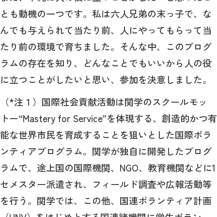
とも動機の一つです。私は六人兄弟の末っ子で、な
んでも与えられて当たり前、人にやってもらって当
たり前の環境で育ちました。そんな中、このプログ
ラムの存在を知り、どんなことでもいいから人の役
に立つことがしたいと思い、参加を決意しました。
（*注１）国際社会貢献活動は関学のスクールモッ
トー“Mastery for Service”を体現する、創造的かつ有
能な世界市民を育成することを狙いとした国際ボラ
ンティアプログラム。関学が独自に開発したプログ
ラムで、途上国の国際機関、NGO、教育機関などに1
セメスター派遣され、フィールド調査や広報活動等
を行う。関学では、この他、国連ボランティア計画
（UNV）をはじめとする国連諸機関に学生ボラン