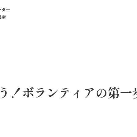
ンター
援室
う！ボランティアの第一