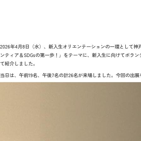
2026
年
4
月
8
日（水）、新入生オリエンテーションの一環として神
ンティア＆
SDGs
の第一歩！」をテーマに、新入生に向けてボラン
て紹介しました。
当日は、午前
19
名、午後
7
名の計
26
名が来場しました。今回の出展