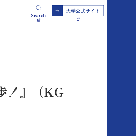
Search
歩！』（KG