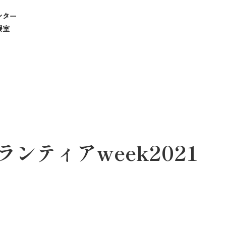
ンター
援室
ンティアweek2021