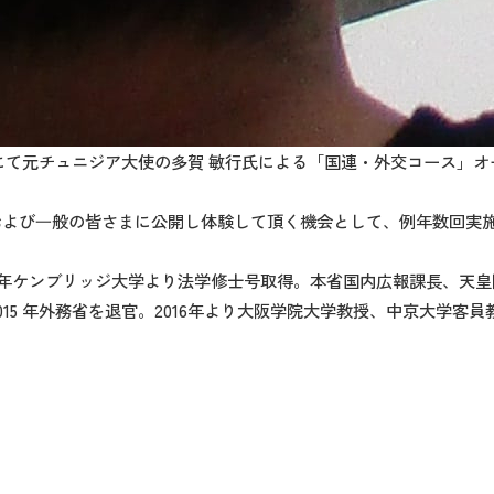
スにて元チュニジア大使の多賀 敏行氏による「国連・外交コース」
および⼀般の皆さまに公開し体験して頂く機会として、例年数回実
7 年ケンブリッジ大学より法学修士号取得。本省国内広報課長、天皇陛下
15 年外務省を退官。2016年より大阪学院大学教授、中京大学客