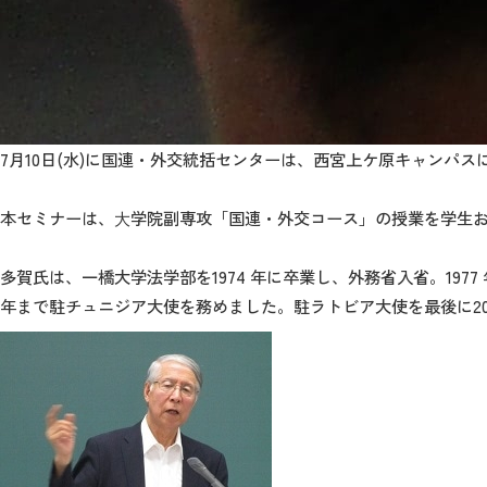
7月10日(水)に国連・外交統括センターは、西宮上ケ原キャンパ
本セミナーは、⼤学院副専攻「国連・外交コース」の授業を学生
多賀氏は、一橋大学法学部を1974 年に卒業し、外務省入省。197
年まで駐チュニジア大使を務めました。駐ラトビア大使を最後に20