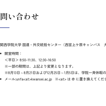
問い合わせ
関西学院大学 国連・外交統括センター（西宮上ケ原キャンパス 大
開室時間：
＜平日＞ 8:50-11:30、12:30-16:50
※一部の期間は、上記より変更となります。
※8月13日～8月21日および12月25日～1月5日は、学院一斉休
メール:unfa<at>kwansei.ac.jp ※<at> は @ に置き換えてく