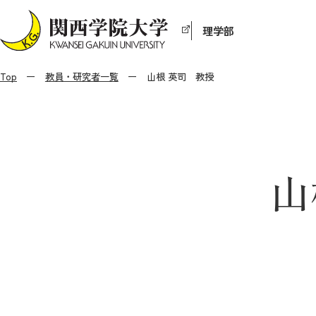
理学部
Top
教員・研究者一覧
山根 英司 教授
山