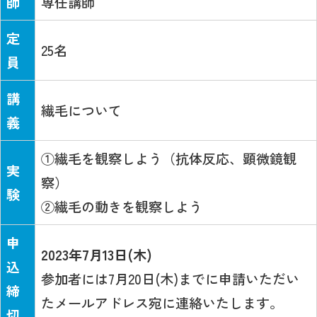
師
専任講師
定
25名
員
講
繊毛について
義
①繊毛を観察しよう（抗体反応、顕微鏡観
実
察）
験
②繊毛の動きを観察しよう
申
2023年7月13日(木)
込
参加者には7月20日(木)までに申請いただい
締
たメールアドレス宛に連絡いたします。
切