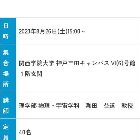
日
2023年8月26日(土)15:00～
時
集
合
関西学院大学 神戸三田キャンパス VI(6)号館
場
１階玄関
所
講
理学部 物理・宇宙学科 瀬田 益道 教授
師
定
40名
員