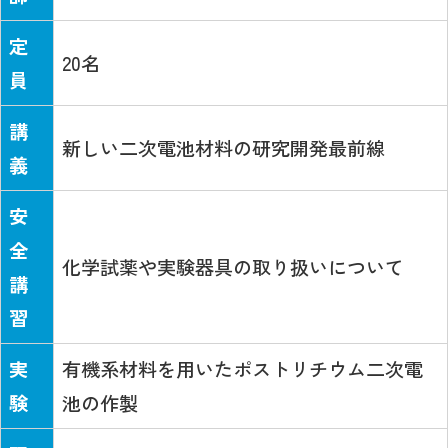
定
20名
員
講
新しい二次電池材料の研究開発最前線
義
安
全
化学試薬や実験器具の取り扱いについて
講
習
実
有機系材料を用いたポストリチウム二次電
験
池の作製