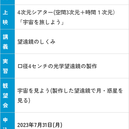
上
4次元シアター(空間3次元＋時間１次元）
映
「宇宙を旅しよう」
講
望遠鏡のしくみ
義
実
口径4センチの光学望遠鏡の製作
習
観
宇宙を見よう(製作した望遠鏡で月・惑星を
望
見る)
会
申
2023年7月31日(月)