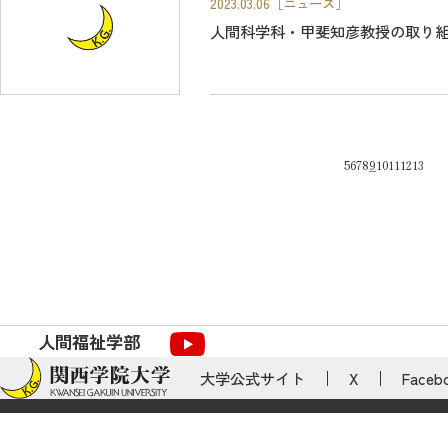
2023.03.06
［ニュース］
人間科学科・甲斐知彦教授の取り
5
6
7
8
9
10
11
12
13
人間福祉学部
大学公式サイト
X
Faceb