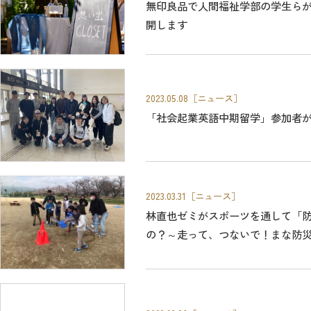
無印良品で人間福祉学部の学生らがコ
開します
2023.05.08
［ニュース］
「社会起業英語中期留学」参加者
2023.03.31
［ニュース］
林直也ゼミがスポーツを通して「
の？～走って、つないで！まな防