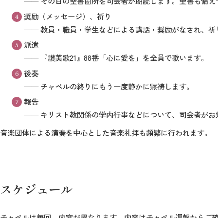
── その日の聖書箇所を司会者が朗読します。聖書も備え
奨励（メッセージ）、祈り
── 教員・職員・学生などによる講話・奨励がなされ、祈
派遣
── 『讃美歌21』88番「心に愛を」を全員で歌います。
後奏
── チャペルの終りにもう一度静かに黙祷します。
報告
── キリスト教関係の学内行事などについて、司会者がお
音楽団体による演奏を中心とした音楽礼拝も頻繁に行われます。
スケジュール
チャペルは毎回、内容が異なります。内容はチャペル週報からご