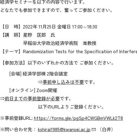
経済学セミナーを以下の内容で行います。
どなたでも参加できますので、奮ってご参加ください。
【日 時】2022年 11月25日 金曜日 17:00～18:30
【講 師】星野 匡郎 氏
早稲田大学政治経済学術院 准教授
【テーマ】Randomization Tests for the Specification of Interfer
【参加方法】以下のいずれかの方法で ご参加ください。
[会場] 経済学部棟 2階会議室
⇒
事前申し込みは不要
です。
[オンライン] Zoom開催
⇒
前日までの事前登録が必要
です。
以下のURLよりご登録ください。
※事前登録URL:
https://forms.gle/pgSp4CWGBmVWLk2T8
※問い合わせ先：
kshirai1985@kwansei.ac.jp
（白井）