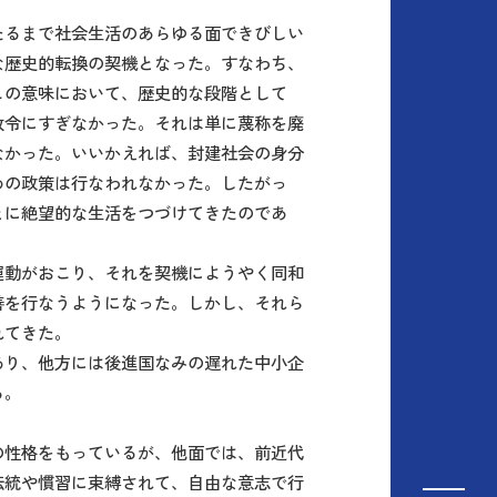
たるまで社会生活のあらゆる面できびしい
な歴史的転換の契機となった。すなわち、
この意味において、歴史的な段階として
放令にすぎなかった。それは単に蔑称を廃
なかった。いいかえれば、封建社会の身分
めの政策は行なわれなかった。したがっ
とに絶望的な生活をつづけてきたのであ
運動がおこり、それを契機にようやく同和
善を行なうようになった。しかし、それら
れてきた。
あり、他方には後進国なみの遅れた中小企
る。
の性格をもっているが、他面では、前近代
伝統や慣習に束縛されて、自由な意志で行