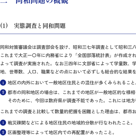
(1) 実態調査と同和問題
同和対策審議会は調査部会を設け、昭和三七年調査として昭和三
これまで大正一〇年に内務省により「全国部落統計表」が作成さ
よって調査が実施された。なお三四年に文部省によって学童数、
地、世帯数、人口、職業などの点において必ずしも総合的な結果
地区の内外において一般地区住民との混住が多くみられること
都市の同和地区の場合は、これまでの地区が一般地区的な様相
そのために、今回は数府県が調査不能であった。これには地方
これまでの調査と比較して数量的把握を困難とした理由は、都市
戦災疎開などによる地区住民の地域的分散が行なわれたこと。
区画整理等によって地区内での再配置があったこと。