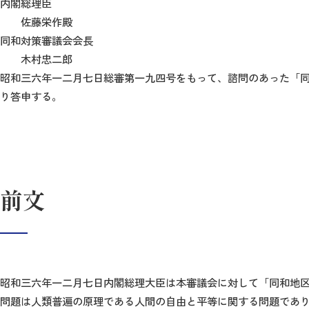
内閣総理臣
佐藤栄作殿
同和対策審議会会長
木村忠二郎
昭和三六年一二月七日総審第一九四号をもって、諮問のあった「
り答申する。
前文
昭和三六年一二月七日内閣総理大臣は本審議会に対して「同和地
問題は人類普遍の原理である人間の自由と平等に関する問題であ