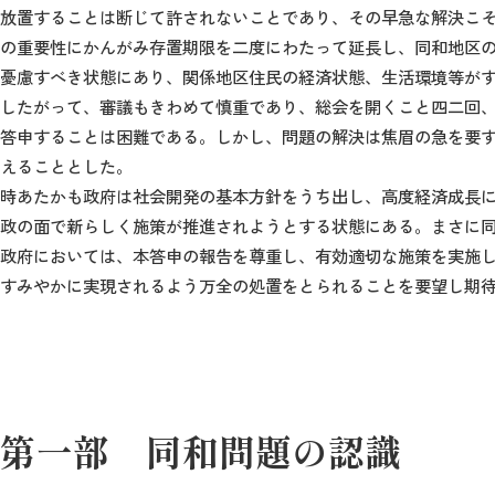
放置することは断じて許されないことであり、その早急な解決こ
の重要性にかんがみ存置期限を二度にわたって延長し、同和地区
憂慮すべき状態にあり、関係地区住民の経済状態、生活環境等が
したがって、審議もきわめて慎重であり、総会を開くこと四二回
答申することは困難である。しかし、問題の解決は焦眉の急を要
えることとした。
時あたかも政府は社会開発の基本方針をうち出し、高度経済成長
政の面で新らしく施策が推進されようとする状態にある。まさに
政府においては、本答申の報告を尊重し、有効適切な施策を実施
すみやかに実現されるよう万全の処置をとられることを要望し期
第一部 同和問題の認識