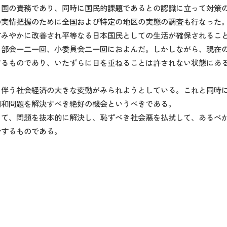
そ国の責務であり、同時に国民的課題であるとの認識に立って対策
の実情把握のために全国および特定の地区の実態の調査も行なった
すみやかに改善され平等なる日本国民としての生活が確保されるこ
、部会一二一回、小委員会二一回におよんだ。しかしながら、現在
するものであり、いたずらに日を重ねることは許されない状態にあ
に伴う社会経済の大きな変動がみられようとしている。これと同時
同和問題を解決すべき絶好の機会というべきである。
して、問題を抜本的に解決し、恥ずべき社会悪を払拭して、あるべ
待するものである。