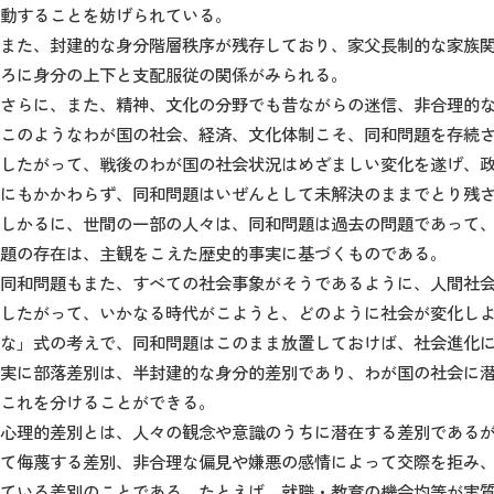
動することを妨げられている。
また、封建的な身分階層秩序が残存しており、家父長制的な家族
ろに身分の上下と支配服従の関係がみられる。
さらに、また、精神、文化の分野でも昔ながらの迷信、非合理的
このようなわが国の社会、経済、文化体制こそ、同和問題を存続
したがって、戦後のわが国の社会状況はめざましい変化を遂げ、
にもかかわらず、同和問題はいぜんとして未解決のままでとり残
しかるに、世間の一部の人々は、同和問題は過去の問題であって
題の存在は、主観をこえた歴史的事実に基づくものである。
同和問題もまた、すべての社会事象がそうであるように、人間社
したがって、いかなる時代がこようと、どのように社会が変化し
な」式の考えで、同和問題はこのまま放置しておけば、社会進化
実に部落差別は、半封建的な身分的差別であり、わが国の社会に
これを分けることができる。
心理的差別とは、人々の観念や意識のうちに潜在する差別である
て侮蔑する差別、非合理な偏見や嫌悪の感情によって交際を拒み
ている差別のことである。たとえば、就職・教育の機会均等が実