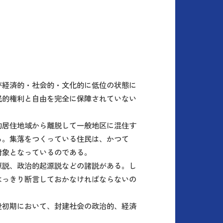
が経済的・社会的・文化的に低位の状態に
民的権利と自由を完全に保障されていない
的居住地域から離脱して一般地区に混住す
る。集落をつくっている住民は、かつて
対象となっているのである。
源説、政治的起源説などの諸説がある。し
はっきり断言しておかなければならないの
世初期において、封建社会の政治的、経済