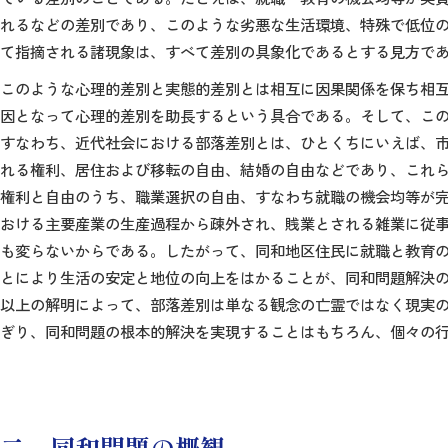
れるなどの差別であり、このような劣悪な生活環境、特殊で低位
て指摘される諸現象は、すべて差別の具象化であるとする見方で
このような心理的差別と実態的差別とは相互に因果関係を保ち相
因となって心理的差別を助長するという具合である。そして、こ
すなわち、近代社会における部落差別とは、ひとくちにいえば、
れる権利、居住および移転の自由、結婚の自由などであり、これ
権利と自由のうち、職業選択の自由、すなわち就職の機会均等が
おける主要産業の生産過程から疎外され、賎業とされる雑業に従
も変らないからである。したがって、同和地区住民に就職と教育
とにより生活の安定と地位の向上をはかることが、同和問題解決
以上の解明によって、部落差別は単なる観念の亡霊ではなく現実
ぎり、同和問題の根本的解決を実現することはもちろん、個々の
二 同和問題の概観