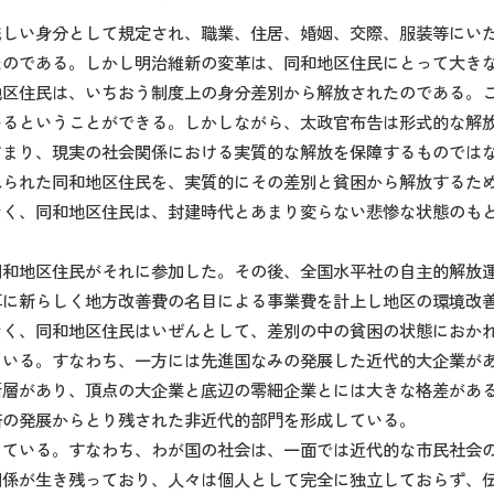
賎しい身分として規定され、職業、住居、婚姻、交際、服装等にい
たのである。しかし明治維新の変革は、同和地区住民にとって大き
地区住民は、いちおう制度上の身分差別から解放されたのである。
いるということができる。しかしながら、太政官布告は形式的な解
どまり、現実の社会関係における実質的な解放を保障するものでは
れられた同和地区住民を、実質的にその差別と貧困から解放するた
なく、同和地区住民は、封建時代とあまり変らない悲惨な状態のも
同和地区住民がそれに参加した。その後、全国水平社の自主的解放
算に新らしく地方改善費の名目による事業費を計上し地区の環境改
なく、同和地区住民はいぜんとして、差別の中の貧困の状態におか
ている。すなわち、一方には先進国なみの発展した近代的大企業が
断層があり、頂点の大企業と底辺の零細企業とには大きな格差があ
済の発展からとり残された非近代的部門を形成している。
している。すなわち、わが国の社会は、一面では近代的な市民社会
関係が生き残っており、人々は個人として完全に独立しておらず、