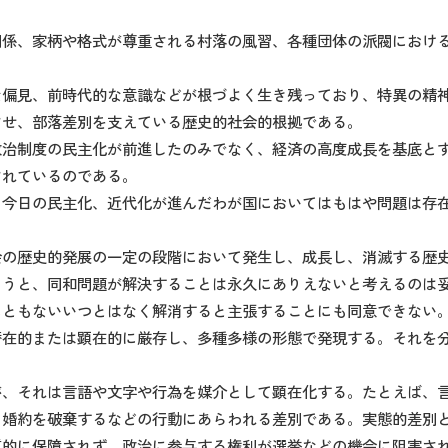
関係、家柄や格式が尊重される村落の風習、各種団体の派閥におけ
な偏見、前時代的な意識などが根づよく生き残っており、特異の精
させ、部落差別を支えている歴史的社会的根拠である。
政治制度の民主化が前進したのみでなく、経済の高度成長を基底と
されているのである。
、今日の民主化、近代化が進んだわが国においてはもはや問題は存
会の歴史的発展の一定の段階において発生し、成長し、消滅する歴
ようと、同和問題が解決することは永久にありえないと考えるのは
にともないいつとはなく解消すると主張することにも同意できない
潜在的または顕在的に厳存し、多種多様の形態で発現する。それを
が、それは言語や文字や行為を媒介として顕在化する。たとえば、
、婚約を破棄するなどの行動にあらわれる差別である。実態的差別
質的に保障されず、政治に参与する権利が選挙などの機会に阻害さ