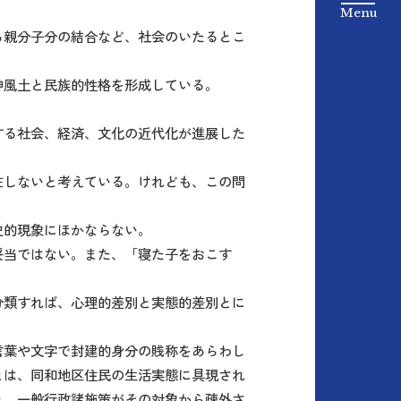
る親分子分の結合など、社会のいたるとこ
神風土と民族的性格を形成している。
する社会、経済、文化の近代化が進展した
在しないと考えている。けれども、この問
史的現象にほかならない。
妥当ではない。また、「寝た子をおこす
。
分類すれば、心理的差別と実態的差別とに
言葉や文字で封建的身分の賎称をあらわし
とは、同和地区住民の生活実態に具現され
れ、一般行政諸施策がその対象から疎外さ