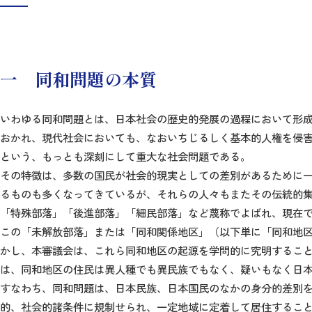
一 同和問題の本質
いわゆる同和問題とは、日本社会の歴史的発展の過程において形
おかれ、現代社会においても、なおいちじるしく基本的人権を侵
という、もっとも深刻にして重大な社会問題である。
その特徴は、多数の国民が社会的現実としての差別があるために
るものも多くなってきているが、それらの人々もまたその伝統的
「特殊部落」「後進部落」「細民部落」など蔑称でよばれ、現在
この「未解放部落」または「同和関係地区」（以下単に「同和地
かし、本審議会は、これら同和地区の起源を学問的に究明するこ
は、同和地区の住民は異人種でも異民族でもなく、疑いもなく日
すなわち、同和問題は、日本民族、日本国民のなかの身分的差別
的、社会的諸条件に規制せられ、一定地域に定着して居住するこ