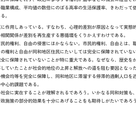
の職業構成、平均値の数倍にのぼる高率の生活保護率、きわだって
ある。
互に作用しあっている。すなわち、心理的差別が原因となって実態
の相関関係が差別を再生産する悪循環をくりかえすわけである。
市民的権利、自由の侵害にほかならない。市民的権利、自由とは、
らの権利と自由が同和地区住民にたいしては完全に保障されていな
完全に保障されていないことが特に重大である。なぜなら、歴史を
事していたことが社会的地位の上昇と解放への道を阻む要因となっ
の機会均等を完全に保障し、同和地区に滞溜する停滞的過剰人口を
の中心的課題である。
の社会に実在することが理解されるであろう。いかなる同和対策も
行政施策の部分的効果を十分にあげることをも期待しがたいであろ