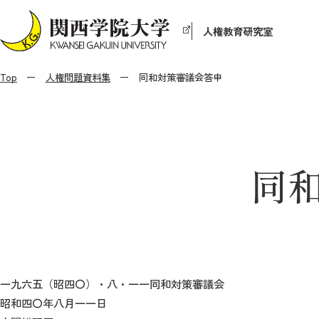
人権教育研究室
Top
人権問題資料集
同和対策審議会答申
同
一九六五（昭四〇）・八・一一同和対策審議会
昭和四〇年八月一一日