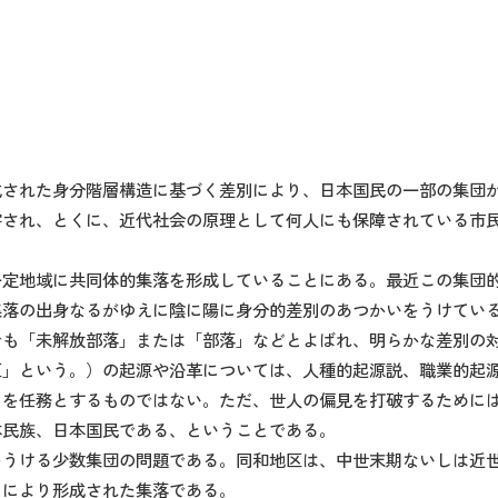
成された身分階層構造に基づく差別により、日本国民の一部の集団
害され、とくに、近代社会の原理として何人にも保障されている市
一定地域に共同体的集落を形成していることにある。最近この集団
集落の出身なるがゆえに陰に陽に身分的差別のあつかいをうけてい
でも「未解放部落」または「部落」などとよばれ、明らかな差別の
区」という。）の起源や沿革については、人種的起源説、職業的起
とを任務とするものではない。ただ、世人の偏見を打破するために
本民族、日本国民である、ということである。
をうける少数集団の問題である。同和地区は、中世末期ないしは近
とにより形成された集落である。