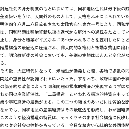
封建社会の身分制度のもとにおいては、同和地区住民は最下級の
差別扱いをうけ、人間外のものとして、人格をふみにじられてい
明治四年八月二八日公布された太政官布告第六一号により、同和
は、同和問題は明治維新以後の近代から解消への過程をたどって
止し、身分と職業が平民なみにあつかわれることを宣明したにと
階層構造の最底辺に圧迫され、非人間的な権利と極端な貧困に陥
て、明治維新後の社会においても、差別の実態はほとんど変化が
る。
その後、大正時代になって、米騒動が勃発した際、各地で多数の
問題の重要性が認識されるにいたった。すなわち、政府は国の予
の部分的な改善によって同和問題の根本的解決が実現するはずは
わが国の産業経済は、「二重構造」といわれる構造的特質をもっ
業や零細経営の農業がある。この二つの領域のあいだには質的な
なかでも、同和地区の産業経済はその最底辺を形成し、わが国経
このような経済構造の特質は、そっくりそのまま社会構造に反映
的な身分社会の性格をもっている。今日なお古い伝統的な共同体