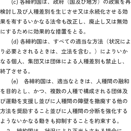
(c) 各締約国は、政府（国及び地方）の政策を再
検討し及び人種差別を生じさせ又は永続化させる効
果を有するいかなる法令も改正し、廃止し又は無効
にするために効果的な措置をとる。
(d) 各締約国は、すべての適当な方法（状況によ
り必要とされるときは、立法を含む。）によりいか
なる個人、集団又は団体による人種差別も禁止し、
終了させる。
(e) 各締約国は、適当なときは、人種間の融和
を目的とし、かつ、複数の人種で構成される団体及
び運動を支援し並びに人種間の障壁を撤廃する他の
方法を奨励すること並びに人種間の分断を強化する
ようないかなる動きも抑制することを約束する。
２ 締約国は、状況により正当とされる場合に