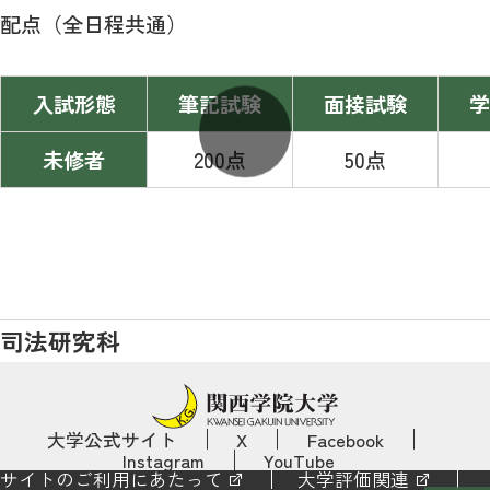
配点（全日程共通）
入試形態
筆記試験
面接試験
学
未修者
200点
50点
司法研究科
大学公式サイト
X
Facebook
Instagram
YouTube
サイトのご利用にあたって
大学評価関連