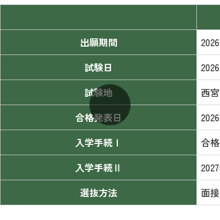
出願期間
20
試験日
20
試験地
西宮
合格発表日
20
入学手続Ⅰ
合格
入学手続Ⅱ
20
選抜方法
面接