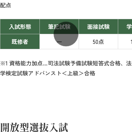
配点
入試形態
筆記試験
面接試験
学
既修者
ー
50点
※1 資格能力加点…司法試験予備試験短答式合格、法
学検定試験アドバンスト＜上級＞合格
開放型選抜入試