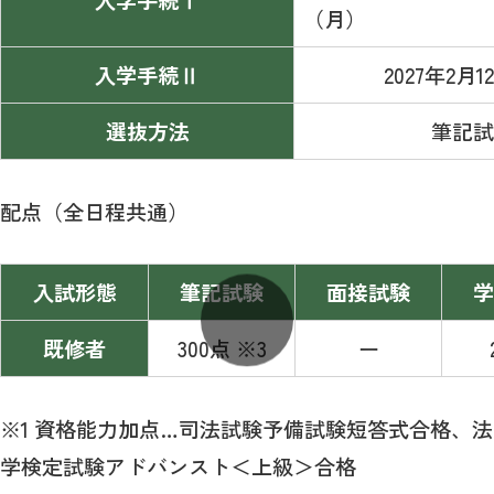
入学手続Ⅰ
（月）
入学手続Ⅱ
2027年2月
選抜方法
筆記試
配点（全日程共通）
入試形態
筆記試験
面接試験
学
既修者
300点 ※3
ー
※1 資格能力加点…司法試験予備試験短答式合格、法
学検定試験アドバンスト＜上級＞合格