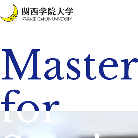
Maste
for