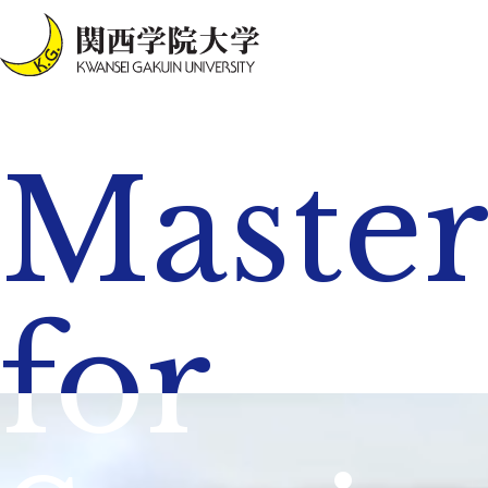
Maste
for