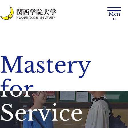
Mastery
for
Service