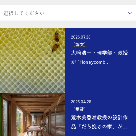
選択してください
2026.07.26
［
論文
］
大﨑浩一・理学部・教授
が "Honeycomb
construction on designed
foundations reveals
geometry-dependent
developmental pathways"
2026.04.28
で『Scientific Reports』
［
受賞
］
に掲載されました
荒木美香准教授の設計作
品「だら挽きの家」が
2026年日本建築学会作品