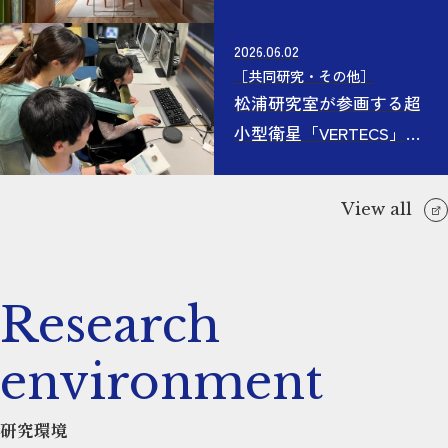
選奨を受賞
2026.06.02
［
共同研究
・
その他
］
松浦研究室が参画する超
小型衛星「VERTECS」、
6月10日にH3ロケット6号
機で打ち上げへ
View all
Research
environment
研究環境