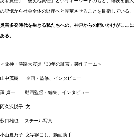
災者責任」「被災地責任」というキーワードのもと、経験を個人
の記憶から社会全体の財産へと昇華させることを目指している。
災害多発時代を生きる私たちへの、神戸からの問いかけがここに
ある。
＜
阪神・淡路大震災「
30
年の証言」製作チーム＞
山中茂樹
企画・監修、インタビュー
羅 貞一
動画監督・編集、インタビュー
阿久沢悦子
文
藪口雄也
スチール写真
小山夏乃子
文字起こし、動画助手