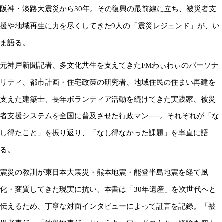
阪神・淡路大震災から
30
年。その復興の最前線に立ち、被災者支
援や地域再生に力を尽くしてきた
9
人の「震災レジェンド」が、い
ま語る。
元神戸新聞記者、多文化共生を支えてきた
FM
わぃわぃのパーソナ
リティ、都市計画・住宅政策の研究者、地域住民の住まい再建を
支えた建築士、長年ボランティア活動を続けてきた実践家、被災
者支援システムを全国に普及させた行政マン──。それぞれが「な
し得たこと」を振り返り、「なし得なかった課題」を率直に語
る。
震災の教訓が東日本大震災・熊本地震・能登半島地震を経て風
化・変質してきた現実に抗い、本書は「
30
年遺産」を次世代へと
伝えるため、丁寧な対面インタビューによって証言を記録。「被