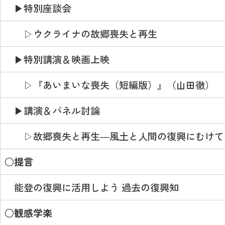
▶特別座談会
▷ウクライナの故郷喪失と再生
▶特別講演＆映画上映
▷『あいまいな喪失（短編版）』（山田徹）
▶講演＆パネル討論
▷故郷喪失と再生―風土と人間の復興にむけて
○提言
能登の復興に活用しよう 過去の復興知
○観感学楽