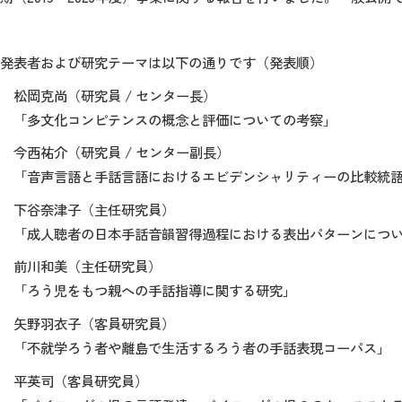
発表者および研究テーマは以下の通りです（発表順）
松岡克尚（研究員 / センター長）
「多文化コンピテンスの概念と評価についての考察」
今西祐介（研究員 / センター副長）
「音声言語と手話言語におけるエビデンシャリティーの比較統語研究
下谷奈津子（主任研究員）
「成人聴者の日本手話音韻習得過程における表出パターンにつ
前川和美（主任研究員）
「ろう児をもつ親への手話指導に関する研究」
矢野羽衣子（客員研究員）
「不就学ろう者や離島で生活するろう者の手話表現コーパス」
平英司（客員研究員）